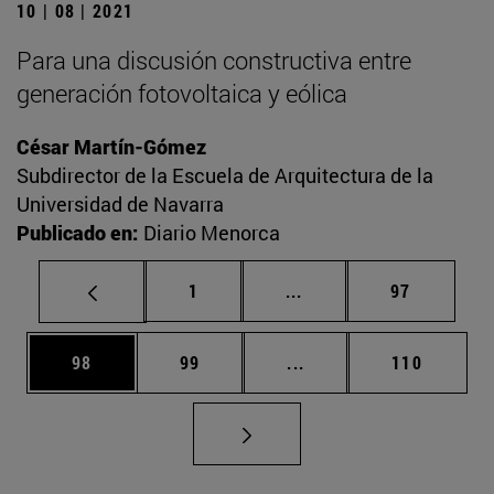
10 | 08 | 2021
Para una discusión constructiva entre
generación fotovoltaica y eólica
César Martín-Gómez
Subdirector de la Escuela de Arquitectura de la
Universidad de Navarra
Publicado en:
Diario Menorca
Página
Páginas intermedias Us
Página
1
...
97
Página
Página
Páginas intermedias U
Página
98
99
...
110