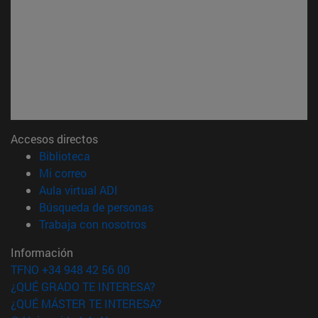
Accesos directos
(abre en nueva ventana)
Biblioteca
(abre en nueva ventana)
Mi correo
(abre en nueva ventana)
Aula virtual ADI
(abre en nueva ventana)
Búsqueda de personas
(abre en nueva ventana)
Trabaja con nosotros
Información
TFNO +34 948 42 56 00
¿QUÉ GRADO TE INTERESA?
¿QUÉ MÁSTER TE INTERESA?