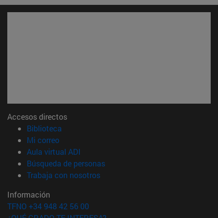
Accesos directos
(abre en nueva ventana)
Biblioteca
(abre en nueva ventana)
Mi correo
(abre en nueva ventana)
Aula virtual ADI
(abre en nueva ventana)
Búsqueda de personas
(abre en nueva ventana)
Trabaja con nosotros
Información
TFNO +34 948 42 56 00
¿QUÉ GRADO TE INTERESA?