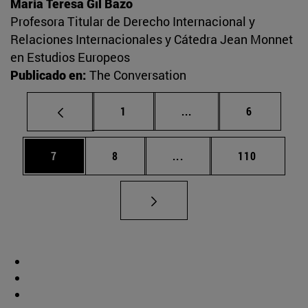
María Teresa Gil Bazo
Profesora Titular de Derecho Internacional y
Relaciones Internacionales y Cátedra Jean Monnet
en Estudios Europeos
Publicado en:
The Conversation
Página
Páginas intermedias U
Página
1
...
6
Página
Página
Páginas intermedias Use
Página
7
8
...
110