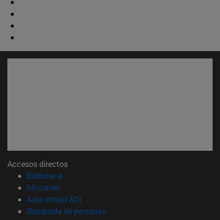
Accesos directos
(abre en nueva ventana)
Biblioteca
(abre en nueva ventana)
Mi correo
(abre en nueva ventana)
Aula virtual ADI
(abre en nueva ventana)
Búsqueda de personas