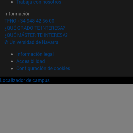
(abre en nueva ventana)
Trabaja con nosotros
Información
TFNO +34 948 42 56 00
¿QUÉ GRADO TE INTERESA?
¿QUÉ MÁSTER TE INTERESA?
© Universidad de Navarra
Información legal
Accesibilidad
Configuración de cookies
Localizador de campus