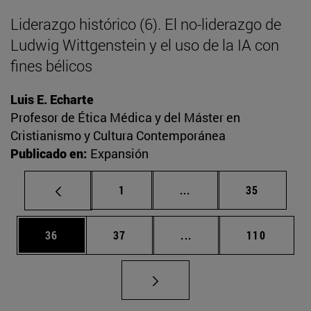
Liderazgo histórico (6). El no-liderazgo de
Ludwig Wittgenstein y el uso de la IA con
fines bélicos
Luis E. Echarte
Profesor de Ética Médica y del Máster en
Cristianismo y Cultura Contemporánea
Publicado en:
Expansión
Página
Páginas intermedias Us
Página
1
...
35
Página
Página
Páginas intermedias U
Página
36
37
...
110