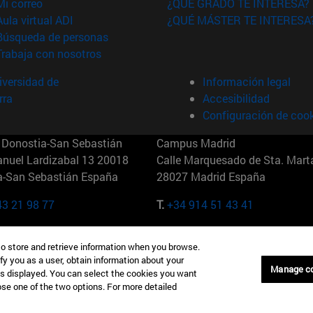
(abre en nueva ventana)
Mi correo
¿QUÉ GRADO TE INTERESA?
(abre en nueva ventana)
Aula virtual ADI
¿QUÉ MÁSTER TE INTERESA
(abre en nueva ventana)
Búsqueda de personas
(abre en nueva ventana)
Trabaja con nosotros
versidad de
Información legal
rra
Accesibilidad
Configuración de coo
Donostia-San Sebastián
Campus Madrid
anuel Lardizabal 13 20018
Calle Marquesado de Sta. Marta
a-San Sebastián España
28027 Madrid España
43 21 98 77
T.
+34 914 51 43 41
Nueva York (IESE)
Campus Munich (IESE)
to store and retrieve information when you browse.
7th St 10019-2201 Nueva York
Maria-Theresia-Straße 15 8167
fy you as a user, obtain information about your
Múnich Alemania
Manage c
is displayed. You can select the cookies you want
oose one of the two options. For more detailed
6 346 8850
T.
+49 89 24209790