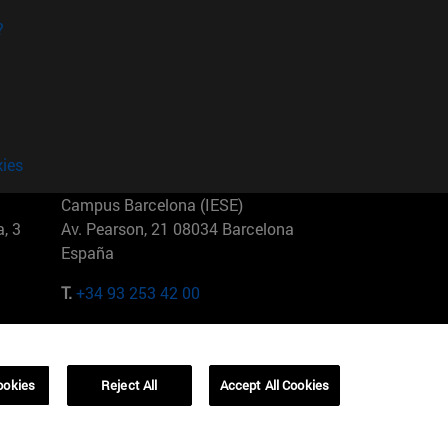
?
kies
Campus Barcelona (IESE)
, 3
Av. Pearson, 21 08034 Barcelona
España
T.
+34 93 253 42 00
Campus Sao Paulo (IESE)
5
Rua Martiniano de Carvalho, 573
01321001 Bela Vista Brasil
ookies
Reject All
Accept All Cookies
T.
+55 11 3177-8300