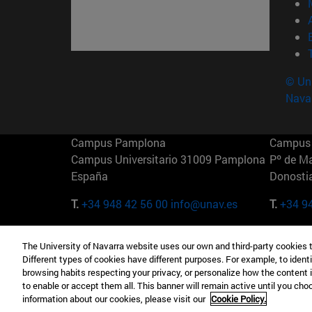
© Uni
Nava
Campus Pamplona
Campus 
Campus Universitario 31009 Pamplona
Pº de M
España
Donosti
T.
+34 948 42 56 00
info@unav.es
T.
+34 9
Campus Madrid (IESE)
Campus 
The University of Navarra website uses our own and third-party cookies 
Camino del Cerro Águila 3 28023
165 W 5
Different types of cookies have different purposes. For example, to identi
Madrid España
EE.UU
browsing habits respecting your privacy, or personalize how the content 
to enable or accept them all. This banner will remain active until you ch
T.
+34 912 11 30 00
T.
+1 64
information about our cookies, please visit our
Cookie Policy.