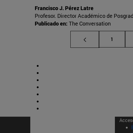
Francisco J. Pérez Latre
Profesor. Director Académico de Posgra
Publicado en:
The Conversation
Página
1
Acces