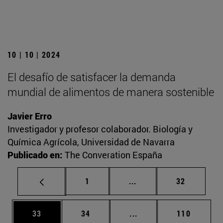
10 | 10 | 2024
El desafío de satisfacer la demanda
mundial de alimentos de manera sostenible
Javier Erro
Investigador y profesor colaborador. Biología y
Química Agrícola, Universidad de Navarra
Publicado en:
The Converation España
Página
Páginas intermedias Us
Página
1
...
32
Página
Página
Páginas intermedias U
Página
33
34
...
110