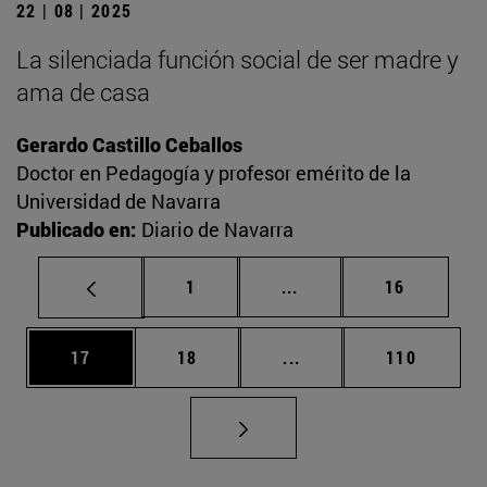
22 | 08 | 2025
La silenciada función social de ser madre y
ama de casa
Gerardo Castillo Ceballos
Doctor en Pedagogía y profesor emérito de la
Universidad de Navarra
Publicado en:
Diario de Navarra
Página
Páginas intermedias Us
Página
1
...
16
Página
Página
Páginas intermedias U
Página
17
18
...
110