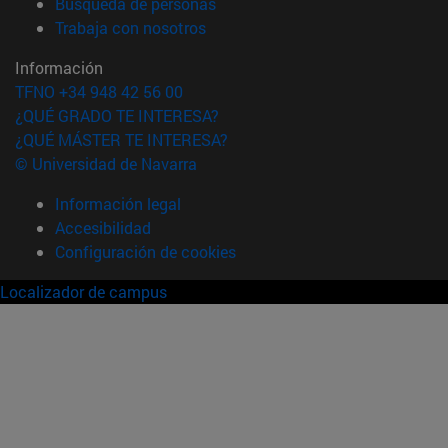
(abre en nueva ventana)
Búsqueda de personas
(abre en nueva ventana)
Trabaja con nosotros
Información
TFNO +34 948 42 56 00
¿QUÉ GRADO TE INTERESA?
¿QUÉ MÁSTER TE INTERESA?
© Universidad de Navarra
Información legal
Accesibilidad
Configuración de cookies
Localizador de campus