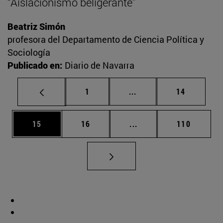
“Aislacionismo beligerante”
Beatriz Simón
profesora del Departamento de Ciencia Política y
Sociología
Publicado en:
Diario de Navarra
Página
Páginas intermedias Us
Página
1
...
14
Página
Página
Páginas intermedias U
Página
15
16
...
110