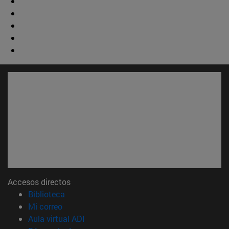
Accesos directos
(abre en nueva ventana)
Biblioteca
(abre en nueva ventana)
Mi correo
(abre en nueva ventana)
Aula virtual ADI