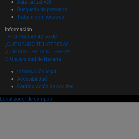
(abre en nueva ventana)
Aula virtual ADI
(abre en nueva ventana)
Búsqueda de personas
(abre en nueva ventana)
Trabaja con nosotros
Información
TFNO +34 948 42 56 00
¿QUÉ GRADO TE INTERESA?
¿QUÉ MÁSTER TE INTERESA?
© Universidad de Navarra
Información legal
Accesibilidad
Configuración de cookies
Localizador de campus