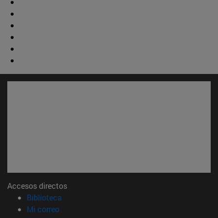
Accesos directos
(abre en nueva ventana)
Biblioteca
(abre en nueva ventana)
Mi correo