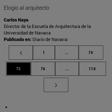
Elogio al arquitecto
Carlos Naya
Director de la Escuela de Arquitectura de la
Universidad de Navarra
Publicado en:
Diario de Navarra
Página
Páginas intermedias Us
Página
1
...
74
Página
Página
Páginas intermedias U
Página
75
76
...
110