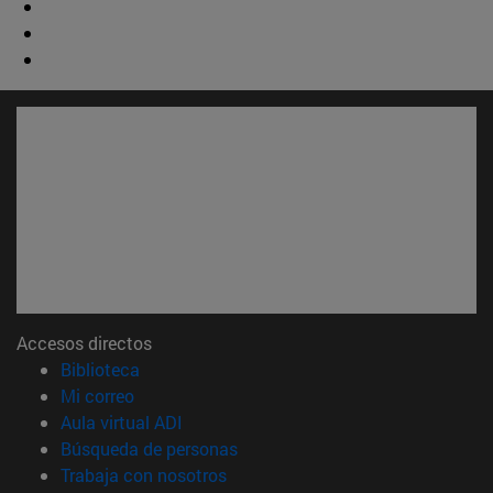
Accesos directos
(abre en nueva ventana)
Biblioteca
(abre en nueva ventana)
Mi correo
(abre en nueva ventana)
Aula virtual ADI
(abre en nueva ventana)
Búsqueda de personas
(abre en nueva ventana)
Trabaja con nosotros