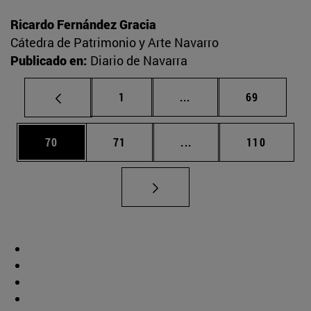
Ricardo Fernández Gracia
Cátedra de Patrimonio y Arte Navarro
Publicado en:
Diario de Navarra
Página
Páginas intermedias Us
Página
1
...
69
Página
Página
Páginas intermedias U
Página
70
71
...
110