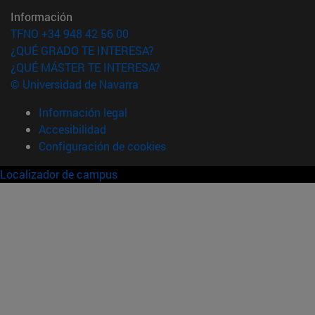
Información
TFNO +34 948 42 56 00
¿QUÉ GRADO TE INTERESA?
¿QUÉ MÁSTER TE INTERESA?
© Universidad de Navarra
Información legal
Accesibilidad
Configuración de cookies
Localizador de campus