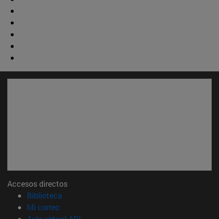
Accesos directos
(abre en nueva ventana)
Biblioteca
(abre en nueva ventana)
Mi correo
(abre en nueva ventana)
Aula virtual ADI