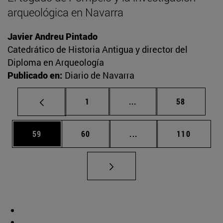
arqueológica en Navarra
Javier Andreu Pintado
Catedrático de Historia Antigua y director del
Diploma en Arqueología
Publicado en:
Diario de Navarra
Página
Páginas intermedias Us
Página
1
...
58
Página
Página
Páginas intermedias U
Página
59
60
...
110