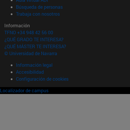
(abre en nueva ventana)
Búsqueda de personas
(abre en nueva ventana)
Trabaja con nosotros
Información
TFNO +34 948 42 56 00
¿QUÉ GRADO TE INTERESA?
¿QUÉ MÁSTER TE INTERESA?
© Universidad de Navarra
Información legal
Accesibilidad
Configuración de cookies
Localizador de campus