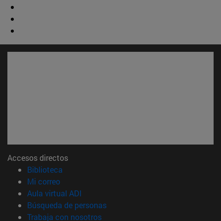
Accesos directos
(abre en nueva ventana)
Biblioteca
(abre en nueva ventana)
Mi correo
(abre en nueva ventana)
Aula virtual ADI
(abre en nueva ventana)
Búsqueda de personas
(abre en nueva ventana)
Trabaja con nosotros