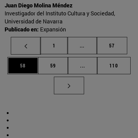
Juan Diego Molina Méndez
Investigador del Instituto Cultura y Sociedad,
Universidad de Navarra
Publicado en:
Expansión
Página
Páginas intermedias Us
Página
1
...
57
Página
Página
Páginas intermedias U
Página
58
59
...
110