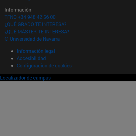
Información
TFNO +34 948 42 56 00
¿QUÉ GRADO TE INTERESA?
¿QUÉ MÁSTER TE INTERESA?
© Universidad de Navarra
Información legal
Accesibilidad
Configuración de cookies
Localizador de campus