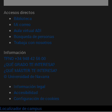
Accesos directos
(abre en nueva ventana)
Biblioteca
(abre en nueva ventana)
Mi correo
(abre en nueva ventana)
Aula virtual ADI
(abre en nueva ventana)
Búsqueda de personas
(abre en nueva ventana)
Trabaja con nosotros
Información
TFNO +34 948 42 56 00
¿QUÉ GRADO TE INTERESA?
¿QUÉ MÁSTER TE INTERESA?
© Universidad de Navarra
Información legal
Accesibilidad
Configuración de cookies
Localizador de campus