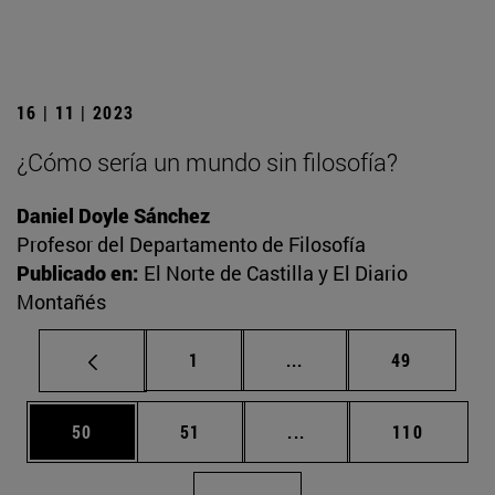
16 | 11 | 2023
¿Cómo sería un mundo sin filosofía?
Daniel Doyle Sánchez
Profesor del Departamento de Filosofía
Publicado en:
El Norte de Castilla y El Diario
Montañés
Página
Páginas intermedias Us
Página
1
...
49
Página
Página
Páginas intermedias U
Página
50
51
...
110