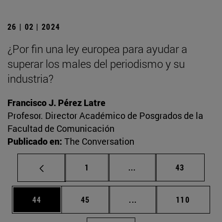
26 | 02 | 2024
¿Por fin una ley europea para ayudar a
superar los males del periodismo y su
industria?
Francisco J. Pérez Latre
Profesor. Director Académico de Posgrados de la
Facultad de Comunicación
Publicado en:
The Conversation
Página
Páginas intermedias Us
Página
1
...
43
Página
Página
Páginas intermedias U
Página
44
45
...
110