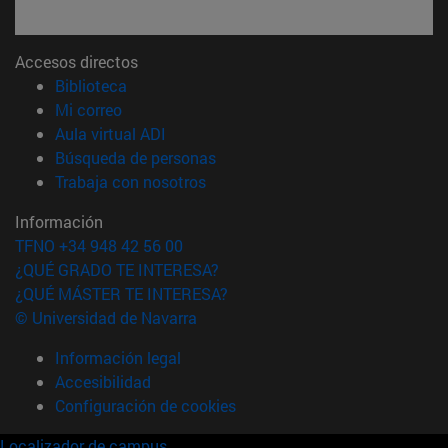
Accesos directos
(abre en nueva ventana)
Biblioteca
(abre en nueva ventana)
Mi correo
(abre en nueva ventana)
Aula virtual ADI
(abre en nueva ventana)
Búsqueda de personas
(abre en nueva ventana)
Trabaja con nosotros
Información
TFNO +34 948 42 56 00
¿QUÉ GRADO TE INTERESA?
¿QUÉ MÁSTER TE INTERESA?
© Universidad de Navarra
Información legal
Accesibilidad
Configuración de cookies
Localizador de campus