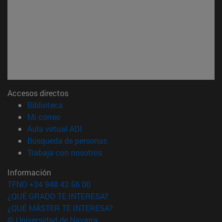
Accesos directos
(abre en nueva ventana)
Biblioteca
(abre en nueva ventana)
Mi correo
(abre en nueva ventana)
Aula virtual ADI
(abre en nueva ventana)
Búsqueda de personas
(abre en nueva ventana)
Trabaja con nosotros
Información
TFNO +34 948 42 56 00
¿QUÉ GRADO TE INTERESA?
¿QUÉ MÁSTER TE INTERESA?
© Universidad de Navarra