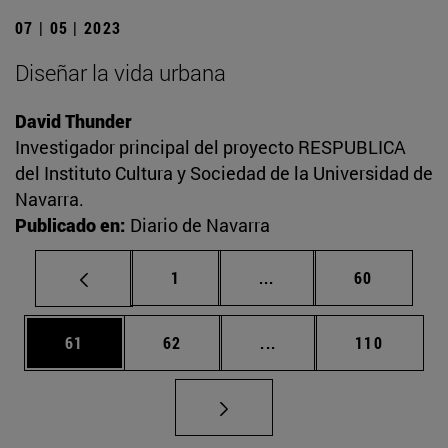
07 | 05 | 2023
Diseñar la vida urbana
David Thunder
Investigador principal del proyecto RESPUBLICA
del Instituto Cultura y Sociedad de la Universidad de
Navarra.
Publicado en:
Diario de Navarra
Página
Páginas intermedias Us
Página
1
...
60
Página
Página
Páginas intermedias U
Página
61
62
...
110