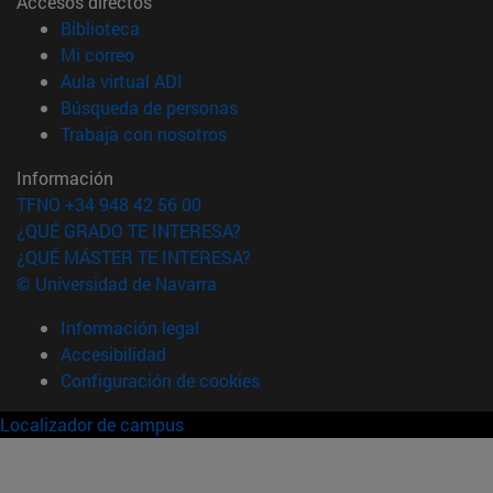
Accesos directos
(abre en nueva ventana)
Biblioteca
(abre en nueva ventana)
Mi correo
(abre en nueva ventana)
Aula virtual ADI
(abre en nueva ventana)
Búsqueda de personas
(abre en nueva ventana)
Trabaja con nosotros
Información
TFNO +34 948 42 56 00
¿QUÉ GRADO TE INTERESA?
¿QUÉ MÁSTER TE INTERESA?
© Universidad de Navarra
Información legal
Accesibilidad
Configuración de cookies
Localizador de campus