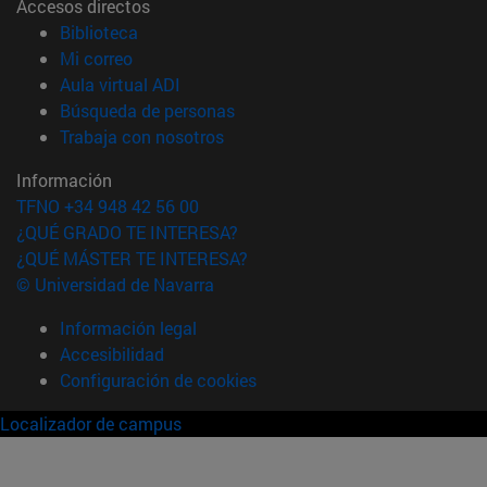
Accesos directos
(abre en nueva ventana)
Biblioteca
(abre en nueva ventana)
Mi correo
(abre en nueva ventana)
Aula virtual ADI
(abre en nueva ventana)
Búsqueda de personas
(abre en nueva ventana)
Trabaja con nosotros
Información
TFNO +34 948 42 56 00
¿QUÉ GRADO TE INTERESA?
¿QUÉ MÁSTER TE INTERESA?
© Universidad de Navarra
Información legal
Accesibilidad
Configuración de cookies
Localizador de campus