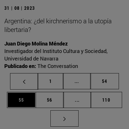
31 | 08 | 2023
Argentina: ¿del kirchnerismo a la utopía
libertaria?
Juan Diego Molina Méndez
Investigador del Instituto Cultura y Sociedad,
Universidad de Navarra
Publicado en:
The Conversation
Página
Páginas intermedias Us
Página
1
...
54
Página
Página
Páginas intermedias U
Página
55
56
...
110