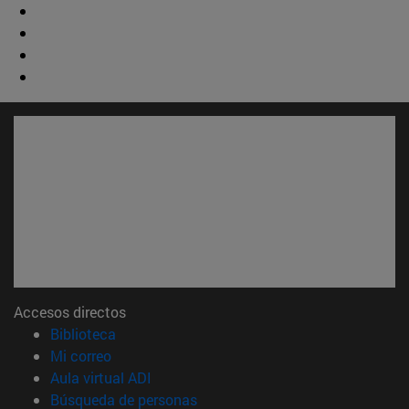
Accesos directos
(abre en nueva ventana)
Biblioteca
(abre en nueva ventana)
Mi correo
(abre en nueva ventana)
Aula virtual ADI
(abre en nueva ventana)
Búsqueda de personas