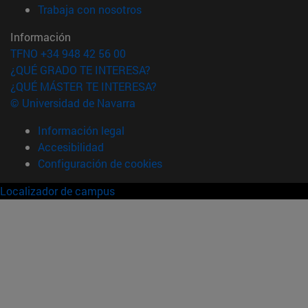
(abre en nueva ventana)
Trabaja con nosotros
Información
TFNO +34 948 42 56 00
¿QUÉ GRADO TE INTERESA?
¿QUÉ MÁSTER TE INTERESA?
© Universidad de Navarra
Información legal
Accesibilidad
Configuración de cookies
Localizador de campus