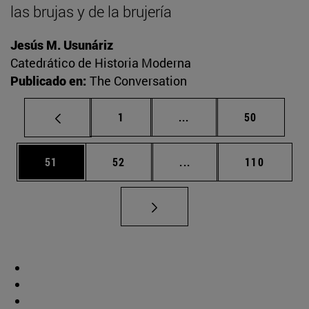
las brujas y de la brujería
Jesús M. Usunáriz
Catedrático de Historia Moderna
Publicado en:
The Conversation
Página
Páginas intermedias Us
Página
1
...
50
Página
Página
Páginas intermedias U
Página
51
52
...
110