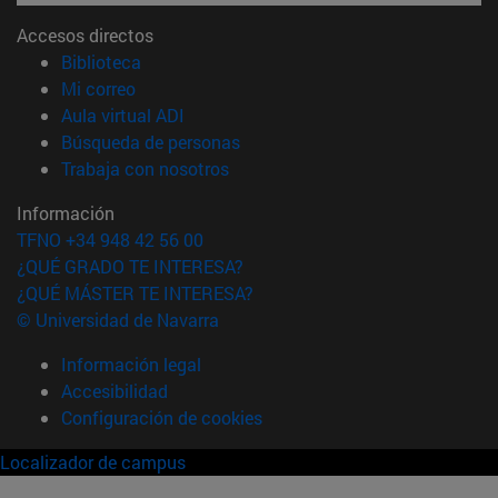
Accesos directos
(abre en nueva ventana)
Biblioteca
(abre en nueva ventana)
Mi correo
(abre en nueva ventana)
Aula virtual ADI
(abre en nueva ventana)
Búsqueda de personas
(abre en nueva ventana)
Trabaja con nosotros
Información
TFNO +34 948 42 56 00
¿QUÉ GRADO TE INTERESA?
¿QUÉ MÁSTER TE INTERESA?
© Universidad de Navarra
Información legal
Accesibilidad
Configuración de cookies
Localizador de campus