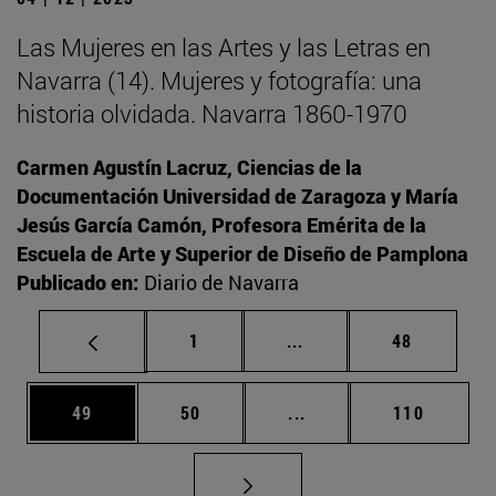
Las Mujeres en las Artes y las Letras en
Navarra (14). Mujeres y fotografía: una
historia olvidada. Navarra 1860-1970
Carmen Agustín Lacruz, Ciencias de la
Documentación Universidad de Zaragoza y María
Jesús García Camón, Profesora Emérita de la
Escuela de Arte y Superior de Diseño de Pamplona
Publicado en:
Diario de Navarra
Página
Páginas intermedias Us
Página
1
...
48
Página
Página
Páginas intermedias U
Página
49
50
...
110