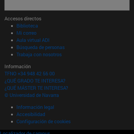
Accesos directos
(abre en nueva ventana)
Biblioteca
(abre en nueva ventana)
Mi correo
(abre en nueva ventana)
Aula virtual ADI
(abre en nueva ventana)
Búsqueda de personas
(abre en nueva ventana)
Trabaja con nosotros
Información
TFNO +34 948 42 56 00
¿QUÉ GRADO TE INTERESA?
¿QUÉ MÁSTER TE INTERESA?
© Universidad de Navarra
Información legal
Accesibilidad
Configuración de cookies
Localizador de campus