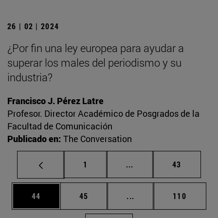
26 | 02 | 2024
¿Por fin una ley europea para ayudar a
superar los males del periodismo y su
industria?
Francisco J. Pérez Latre
Profesor. Director Académico de Posgrados de la
Facultad de Comunicación
Publicado en:
The Conversation
Página
Páginas intermedias Us
Página
1
...
43
Página
Página
Páginas intermedias U
Página
44
45
...
110