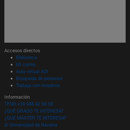
Accesos directos
(abre en nueva ventana)
Biblioteca
(abre en nueva ventana)
Mi correo
(abre en nueva ventana)
Aula virtual ADI
(abre en nueva ventana)
Búsqueda de personas
(abre en nueva ventana)
Trabaja con nosotros
Información
TFNO +34 948 42 56 00
¿QUÉ GRADO TE INTERESA?
¿QUÉ MÁSTER TE INTERESA?
© Universidad de Navarra