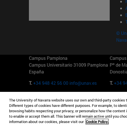
© Uni
Nava
Campus Pamplona
Campus 
Campus Universitario 31009 Pamplona
Pº de M
España
Donosti
T.
+34 948 42 56 00
info@unav.es
T.
+34 9
Campus Madrid (IESE)
Campus 
The University of Navarra website uses our own and third-party cookies 
Camino del Cerro Águila 3 28023
165 W 5
Different types of cookies have different purposes. For example, to identi
Madrid España
EE.UU
browsing habits respecting your privacy, or personalize how the content 
to enable or accept them all. This banner will remain active until you ch
T.
+34 912 11 30 00
T.
+1 64
information about our cookies, please visit our
Cookie Policy.