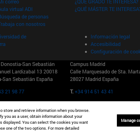
(abre en nueva ventana)
Mi correo
¿QUÉ GRADO TE INTERESA?
(abre en nueva ventana)
Aula virtual ADI
¿QUÉ MÁSTER TE INTERESA
(abre en nueva ventana)
Búsqueda de personas
(abre en nueva ventana)
Trabaja con nosotros
versidad de
Información legal
rra
Accesibilidad
Configuración de coo
Donostia-San Sebastián
Campus Madrid
anuel Lardizabal 13 20018
Calle Marquesado de Sta. Marta
a-San Sebastián España
28027 Madrid España
43 21 98 77
T.
+34 914 51 43 41
Nueva York (IESE)
Campus Munich (IESE)
to store and retrieve information when you browse.
7th St 10019-2201 Nueva York
Maria-Theresia-Straße 15 8167
fy you as a user, obtain information about your
Múnich Alemania
Manage c
is displayed. You can select the cookies you want
oose one of the two options. For more detailed
6 346 8850
T.
+49 89 24209790