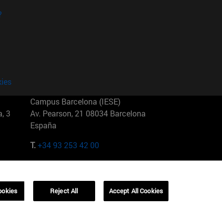
?
kies
Campus Barcelona (IESE)
, 3
Av. Pearson, 21 08034 Barcelona
España
T.
+34 93 253 42 00
Campus Sao Paulo (IESE)
5
Rua Martiniano de Carvalho, 573
01321001 Bela Vista Brasil
ookies
Reject All
Accept All Cookies
T.
+55 11 3177-8300