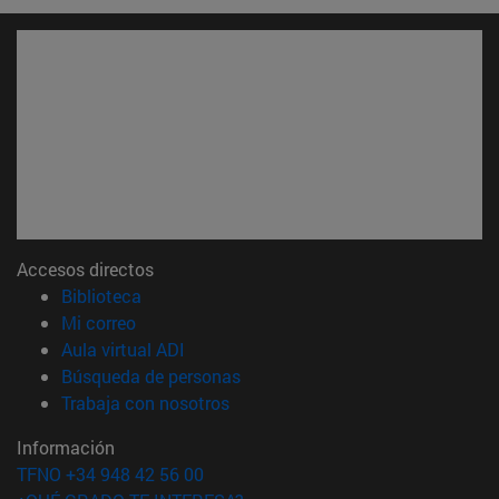
Accesos directos
(abre en nueva ventana)
Biblioteca
(abre en nueva ventana)
Mi correo
(abre en nueva ventana)
Aula virtual ADI
(abre en nueva ventana)
Búsqueda de personas
(abre en nueva ventana)
Trabaja con nosotros
Información
TFNO +34 948 42 56 00