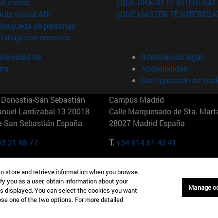
(abre en nueva ventana)
Mi correo
¿QUÉ GRADO TE INTERESA?
(abre en nueva ventana)
Aula virtual ADI
¿QUÉ MÁSTER TE INTERESA
(abre en nueva ventana)
Búsqueda de personas
(abre en nueva ventana)
Trabaja con nosotros
versidad de
Información legal
rra
Accesibilidad
Configuración de coo
Donostia-San Sebastián
Campus Madrid
anuel Lardizabal 13 20018
Calle Marquesado de Sta. Marta
a-San Sebastián España
28027 Madrid España
43 21 98 77
T.
+34 914 51 43 41
Nueva York (IESE)
Campus Munich (IESE)
to store and retrieve information when you browse.
7th St 10019-2201 Nueva York
Maria-Theresia-Straße 15 8167
fy you as a user, obtain information about your
Múnich Alemania
Manage c
is displayed. You can select the cookies you want
oose one of the two options. For more detailed
6 346 8850
T.
+49 89 24209790