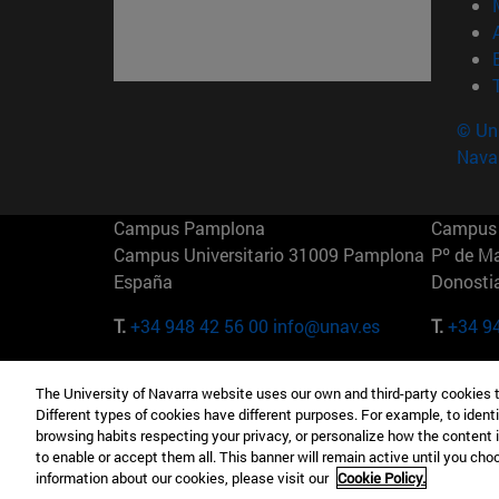
© Uni
Nava
Campus Pamplona
Campus 
Campus Universitario 31009 Pamplona
Pº de M
España
Donosti
T.
+34 948 42 56 00
info@unav.es
T.
+34 9
Campus Madrid (IESE)
Campus 
The University of Navarra website uses our own and third-party cookies 
Camino del Cerro Águila 3 28023
165 W 5
Different types of cookies have different purposes. For example, to identi
Madrid España
EE.UU
browsing habits respecting your privacy, or personalize how the content 
to enable or accept them all. This banner will remain active until you ch
T.
+34 912 11 30 00
T.
+1 64
information about our cookies, please visit our
Cookie Policy.