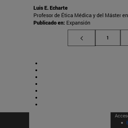
Luis E. Echarte
Profesor de Ética Médica y del Máster e
Publicado en:
Expansión
Página
1
Acces