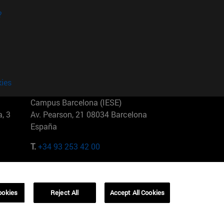
?
kies
Campus Barcelona (IESE)
, 3
Av. Pearson, 21 08034 Barcelona
España
T.
+34 93 253 42 00
Campus Sao Paulo (IESE)
5
Rua Martiniano de Carvalho, 573
01321001 Bela Vista Brasil
ookies
Reject All
Accept All Cookies
T.
+55 11 3177-8300