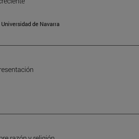
creciente
a Universidad de Navarra
presentación
re razón y religión