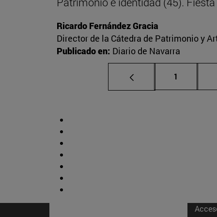
Patrimonio e identidad (45). Fies
Ricardo Fernández Gracia
Director de la Cátedra de Patrimonio y A
Publicado en:
Diario de Navarra
Página
1
Acces