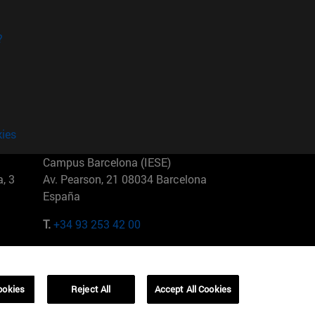
?
kies
Campus Barcelona (IESE)
, 3
Av. Pearson, 21 08034 Barcelona
España
T.
+34 93 253 42 00
Campus Sao Paulo (IESE)
5
Rua Martiniano de Carvalho, 573
01321001 Bela Vista Brasil
ookies
Reject All
Accept All Cookies
T.
+55 11 3177-8300