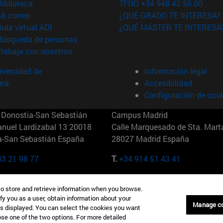
(abre en nueva ventana)
Biblioteca
TFNO +34 948 42 56 00
(abre en nueva ventana)
Mi correo
¿QUÉ GRADO TE INTERESA?
(abre en nueva ventana)
Aula virtual ADI
¿QUÉ MÁSTER TE INTERESA
(abre en nueva ventana)
Búsqueda de personas
(abre en nueva ventana)
Trabaja con nosotros
versidad de
Información legal
rra
Accesibilidad
Configuración de coo
Donostia-San Sebastián
Campus Madrid
anuel Lardizabal 13 20018
Calle Marquesado de Sta. Marta
a-San Sebastián España
28027 Madrid España
43 21 98 77
T.
+34 914 51 43 41
Nueva York (IESE)
Campus Munich (IESE)
to store and retrieve information when you browse.
7th St 10019-2201 Nueva York
Maria-Theresia-Straße 15 8167
fy you as a user, obtain information about your
Múnich Alemania
Manage c
is displayed. You can select the cookies you want
oose one of the two options. For more detailed
6 346 8850
T.
+49 89 24209790