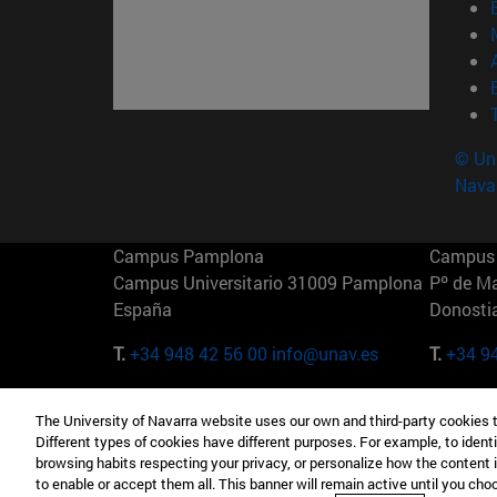
© Uni
Nava
Campus Pamplona
Campus 
Campus Universitario 31009 Pamplona
Pº de M
España
Donosti
T.
+34 948 42 56 00
info@unav.es
T.
+34 9
Campus Madrid (IESE)
Campus 
The University of Navarra website uses our own and third-party cookies 
Camino del Cerro Águila 3 28023
165 W 5
Different types of cookies have different purposes. For example, to identi
Madrid España
EE.UU
browsing habits respecting your privacy, or personalize how the content 
to enable or accept them all. This banner will remain active until you ch
T.
+34 912 11 30 00
T.
+1 64