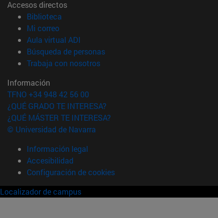
Accesos directos
(abre en nueva ventana)
Biblioteca
(abre en nueva ventana)
Mi correo
(abre en nueva ventana)
Aula virtual ADI
(abre en nueva ventana)
Búsqueda de personas
(abre en nueva ventana)
Trabaja con nosotros
Información
TFNO +34 948 42 56 00
¿QUÉ GRADO TE INTERESA?
¿QUÉ MÁSTER TE INTERESA?
© Universidad de Navarra
Información legal
Accesibilidad
Configuración de cookies
Localizador de campus