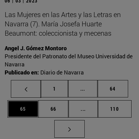
06 | 03 | 2023
Las Mujeres en las Artes y las Letras en
Navarra (7). María Josefa Huarte
Beaumont: coleccionista y mecenas
Angel J. Gómez Montoro
Presidente del Patronato del Museo Universidad de
Navarra
Publicado en:
Diario de Navarra
Página
Páginas intermedias Us
Página
1
...
64
Página
Página
Páginas intermedias U
Página
65
66
...
110