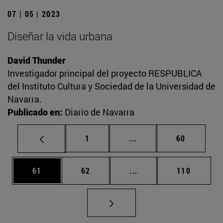
07 | 05 | 2023
Diseñar la vida urbana
David Thunder
Investigador principal del proyecto RESPUBLICA
del Instituto Cultura y Sociedad de la Universidad de
Navarra.
Publicado en:
Diario de Navarra
Página
Páginas intermedias Us
Página
1
...
60
Página
Página
Páginas intermedias U
Página
61
62
...
110