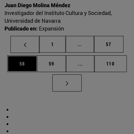
Juan Diego Molina Méndez
Investigador del Instituto Cultura y Sociedad,
Universidad de Navarra
Publicado en:
Expansión
Página
Páginas intermedias Us
Página
1
...
57
Página
Página
Páginas intermedias U
Página
58
59
...
110