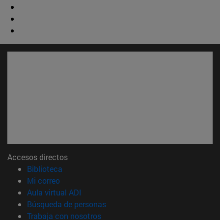
Accesos directos
(abre en nueva ventana)
Biblioteca
(abre en nueva ventana)
Mi correo
(abre en nueva ventana)
Aula virtual ADI
(abre en nueva ventana)
Búsqueda de personas
(abre en nueva ventana)
Trabaja con nosotros