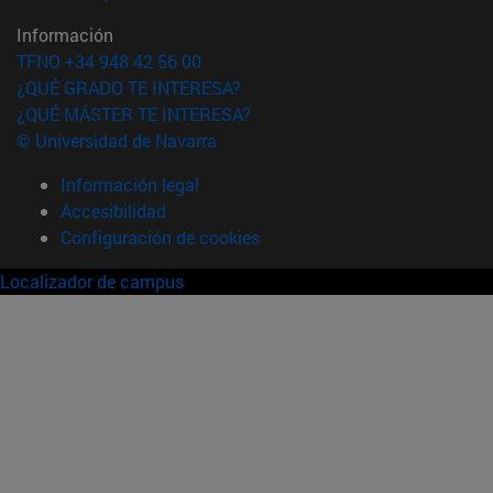
Información
TFNO +34 948 42 56 00
¿QUÉ GRADO TE INTERESA?
¿QUÉ MÁSTER TE INTERESA?
© Universidad de Navarra
Información legal
Accesibilidad
Configuración de cookies
Localizador de campus