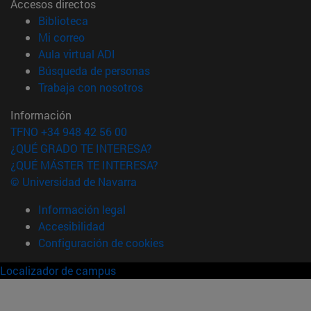
Accesos directos
(abre en nueva ventana)
Biblioteca
(abre en nueva ventana)
Mi correo
(abre en nueva ventana)
Aula virtual ADI
(abre en nueva ventana)
Búsqueda de personas
(abre en nueva ventana)
Trabaja con nosotros
Información
TFNO +34 948 42 56 00
¿QUÉ GRADO TE INTERESA?
¿QUÉ MÁSTER TE INTERESA?
© Universidad de Navarra
Información legal
Accesibilidad
Configuración de cookies
Localizador de campus