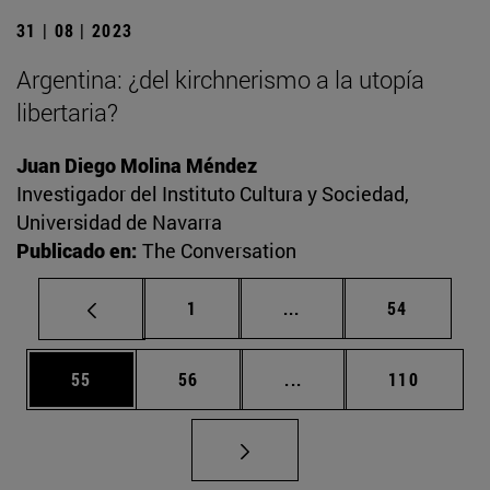
31 | 08 | 2023
Argentina: ¿del kirchnerismo a la utopía
libertaria?
Juan Diego Molina Méndez
Investigador del Instituto Cultura y Sociedad,
Universidad de Navarra
Publicado en:
The Conversation
Página
Páginas intermedias Us
Página
1
...
54
Página
Página
Páginas intermedias U
Página
55
56
...
110