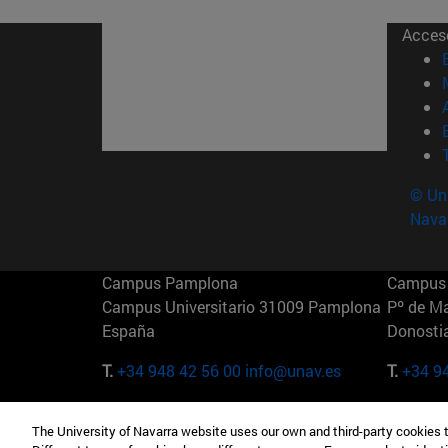
Acces
© Uni
Nava
Campus Pamplona
Campus 
Campus Universitario 31009 Pamplona
Pº de M
España
Donosti
T.
+34 948 42 56 00
info@unav.es
T.
+34 9
Campus Madrid (IESE)
Campus 
The University of Navarra website uses our own and third-party cookies 
Camino del Cerro Águila 3 28023
165 W 5