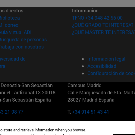
os directos
Información
(abre en nueva ventana)
Biblioteca
TFNO +34 948 42 56 00
(abre en nueva ventana)
Mi correo
¿QUÉ GRADO TE INTERESA?
(abre en nueva ventana)
Aula virtual ADI
¿QUÉ MÁSTER TE INTERESA
(abre en nueva ventana)
Búsqueda de personas
(abre en nueva ventana)
Trabaja con nosotros
versidad de
Información legal
rra
Accesibilidad
Configuración de coo
Donostia-San Sebastián
Campus Madrid
anuel Lardizabal 13 20018
Calle Marquesado de Sta. Marta
a-San Sebastián España
28027 Madrid España
43 21 98 77
T.
+34 914 51 43 41
Nueva York (IESE)
Campus Munich (IESE)
to store and retrieve information when you browse.
7th St 10019-2201 Nueva York
Maria-Theresia-Straße 15 8167