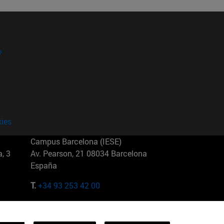
?
kies
Campus Barcelona (IESE)
, 3
Av. Pearson, 21 08034 Barcelona
España
T.
+34 93 253 42 00
Campus Sao Paulo (IESE)
5
Rua Martiniano de Carvalho, 573