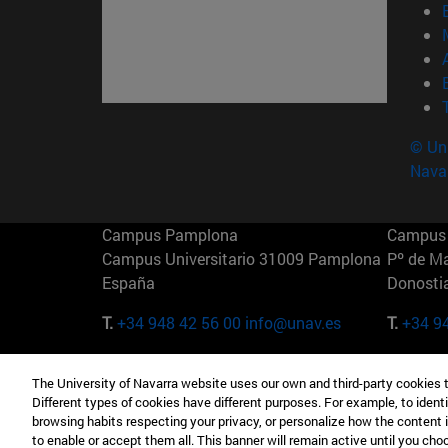
© Uni
Nava
Campus Pamplona
Campus 
Campus Universitario 31009 Pamplona
Pº de M
España
Donosti
T.
+34 948 42 56 00
info@unav.es
T.
+34 9
Campus Madrid (IESE)
Campus 
The University of Navarra website uses our own and third-party cookies 
Camino del Cerro Águila 3 28023
165 W 5
Different types of cookies have different purposes. For example, to identi
Madrid España
EE.UU
browsing habits respecting your privacy, or personalize how the content 
to enable or accept them all. This banner will remain active until you ch