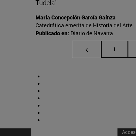
Tudela"
María Concepción García Gaínza
Catedrática emérita de Historia del Arte
Publicado en:
Diario de Navarra
Página
1
Acces