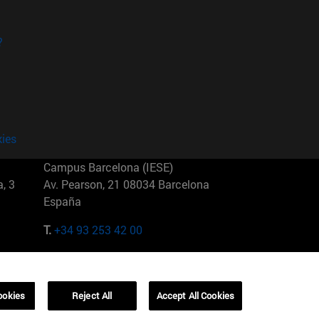
?
kies
Campus Barcelona (IESE)
, 3
Av. Pearson, 21 08034 Barcelona
España
T.
+34 93 253 42 00
Campus Sao Paulo (IESE)
5
Rua Martiniano de Carvalho, 573
01321001 Bela Vista Brasil
ookies
Reject All
Accept All Cookies