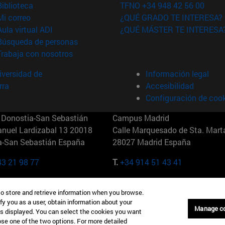
(abre en nueva ventana)
Biblioteca
TFNO +34 948 42 56 00
(abre en nueva ventana)
Mi correo
¿QUÉ GRADO TE INTERESA?
(abre en nueva ventana)
Aula virtual ADI
¿QUÉ MÁSTER TE INTERESA
(abre en nueva ventana)
Búsqueda de personas
(abre en nueva ventana)
Trabaja con nosotros
versidad de
Información legal
rra
Accesibilidad
Configuración de coo
Donostia-San Sebastián
Campus Madrid
anuel Lardizabal 13 20018
Calle Marquesado de Sta. Marta
a-San Sebastián España
28027 Madrid España
43 21 98 77
T.
+34 914 51 43 41
Nueva York (IESE)
Campus Munich (IESE)
to store and retrieve information when you browse.
7th St 10019-2201 Nueva York
Maria-Theresia-Straße 15 8167
fy you as a user, obtain information about your
Múnich Alemania
Manage c
is displayed. You can select the cookies you want
oose one of the two options. For more detailed