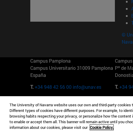
© Uni
Nava
Campus Pamplona
Campus 
Campus Universitario 31009 Pamplona
Pº de M
España
Donosti
T.
+34 948 42 56 00
info@unav.es
T.
+34 9
Campus Madrid (IESE)
Campus 
The University of Navarra website uses our own and third-party cookies 
Camino del Cerro Águila 3 28023
165 W 5
Different types of cookies have different purposes. For example, to identi
Madrid España
EE.UU
browsing habits respecting your privacy, or personalize how the content 
to enable or accept them all. This banner will remain active until you ch
T.
+34 912 11 30 00
T.
+1 64
information about our cookies, please visit our
Cookie Policy.