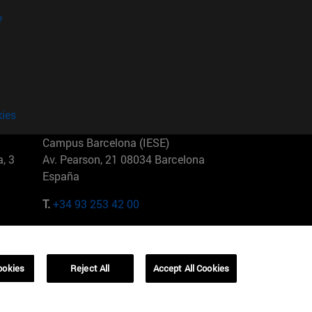
?
kies
Campus Barcelona (IESE)
, 3
Av. Pearson, 21 08034 Barcelona
España
T.
+34 93 253 42 00
Campus Sao Paulo (IESE)
5
Rua Martiniano de Carvalho, 573
01321001 Bela Vista Brasil
ookies
Reject All
Accept All Cookies
T.
+55 11 3177-8300