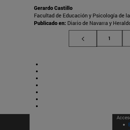
Gerardo Castillo
Facultad de Educación y Psicología de l
Publicado en:
Diario de Navarra y Herald
Página
1
Acces