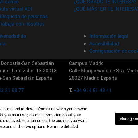
(abre en nueva ventana)
Mi correo
¿QUÉ GRADO TE INTERESA?
(abre en nueva ventana)
Aula virtual ADI
¿QUÉ MÁSTER TE INTERESA
(abre en nueva ventana)
Búsqueda de personas
(abre en nueva ventana)
Trabaja con nosotros
versidad de
Información legal
rra
Accesibilidad
Configuración de coo
Donostia-San Sebastián
Campus Madrid
anuel Lardizabal 13 20018
Calle Marquesado de Sta. Marta
a-San Sebastián España
28027 Madrid España
43 21 98 77
T.
+34 914 51 43 41
Nueva York (IESE)
Campus Munich (IESE)
to store and retrieve information when you browse.
7th St 10019-2201 Nueva York
Maria-Theresia-Straße 15 8167
fy you as a user, obtain information about your
Múnich Alemania
Manage c
is displayed. You can select the cookies you want
oose one of the two options. For more detailed
6 346 8850
T.
+49 89 24209790