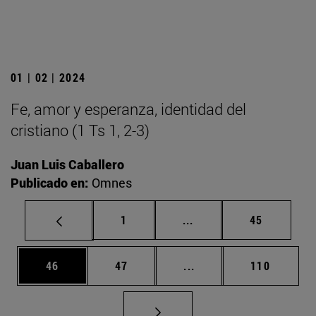
01 | 02 | 2024
Fe, amor y esperanza, identidad del
cristiano (1 Ts 1, 2-3)
Juan Luis Caballero
Publicado en:
Omnes
Página
Páginas intermedias Us
Página
1
...
45
Página
Página
Páginas intermedias U
Página
46
47
...
110