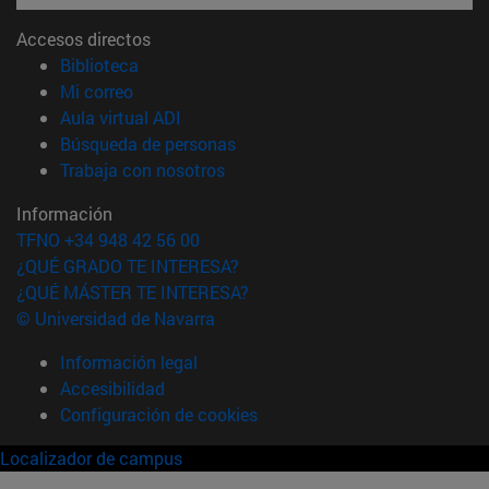
Accesos directos
(abre en nueva ventana)
Biblioteca
(abre en nueva ventana)
Mi correo
(abre en nueva ventana)
Aula virtual ADI
(abre en nueva ventana)
Búsqueda de personas
(abre en nueva ventana)
Trabaja con nosotros
Información
TFNO +34 948 42 56 00
¿QUÉ GRADO TE INTERESA?
¿QUÉ MÁSTER TE INTERESA?
© Universidad de Navarra
Información legal
Accesibilidad
Configuración de cookies
Localizador de campus