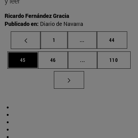
y leer
Ricardo Fernández Gracia
Publicado en:
Diario de Navarra
Página
Páginas intermedias Us
Página
1
...
44
Página
Página
Páginas intermedias U
Página
45
46
...
110