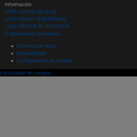
Información
TFNO +34 948 42 56 00
¿QUÉ GRADO TE INTERESA?
¿QUÉ MÁSTER TE INTERESA?
© Universidad de Navarra
Información legal
Accesibilidad
Configuración de cookies
Localizador de campus