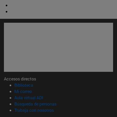
Accesos directos
(abre en nueva ventana)
Biblioteca
(abre en nueva ventana)
Mi correo
(abre en nueva ventana)
Aula virtual ADI
(abre en nueva ventana)
Búsqueda de personas
(abre en nueva ventana)
Trabaja con nosotros