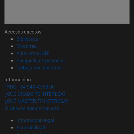
Accesos directos
(abre en nueva ventana)
Biblioteca
(abre en nueva ventana)
Mi correo
(abre en nueva ventana)
Aula virtual ADI
(abre en nueva ventana)
Búsqueda de personas
(abre en nueva ventana)
Trabaja con nosotros
Información
TFNO +34 948 42 56 00
¿QUÉ GRADO TE INTERESA?
¿QUÉ MÁSTER TE INTERESA?
© Universidad de Navarra
Información legal
Accesibilidad