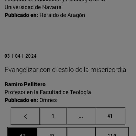
Universidad de Navarra
Publicado en:
Heraldo de Aragón
03 | 04 | 2024
Evangelizar con el estilo de la misericordia
Ramiro Pellitero
Profesor en la Facultad de Teología
Publicado en:
Omnes
Página
Páginas intermedias Us
Página
1
...
41
Página
Página
Páginas intermedias U
Página
42
43
...
110