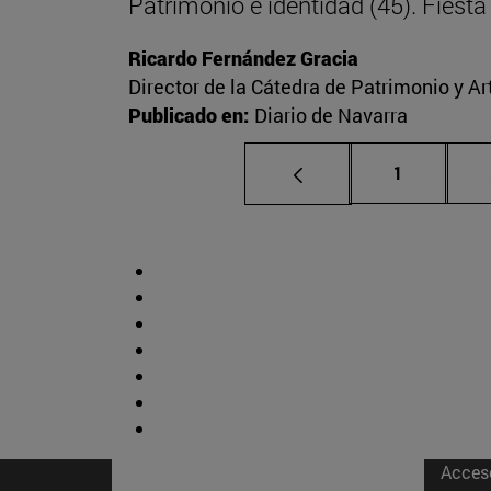
Patrimonio e identidad (45). Fies
Ricardo Fernández Gracia
Director de la Cátedra de Patrimonio y A
Publicado en:
Diario de Navarra
Página
1
Acces