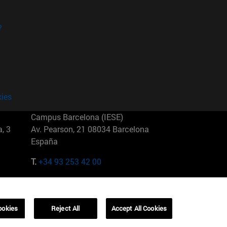
?
kies
Campus Barcelona (IESE)
, 3
Av. Pearson, 21 08034 Barcelona
España
T.
+34 93 253 42 00
Campus Sao Paulo (IESE)
5
Rua Martiniano de Carvalho, 573
01321001 Bela Vista Brasil
ookies
Reject All
Accept All Cookies
T.
+55 11 3177-8300