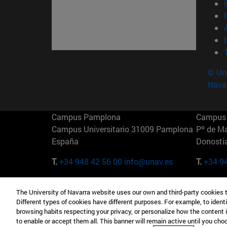
© Uni
Nava
Campus Pamplona
Campus 
Campus Universitario 31009 Pamplona
Pº de M
España
Donosti
T.
+34 948 42 56 00
info@unav.es
T.
+34 9
Campus Madrid (IESE)
Campus 
The University of Navarra website uses our own and third-party cookies 
Camino del Cerro Águila 3 28023
165 W 5
Different types of cookies have different purposes. For example, to identi
Madrid España
EE.UU
browsing habits respecting your privacy, or personalize how the content 
to enable or accept them all. This banner will remain active until you ch
T.
+34 912 11 30 00
T.
+1 64