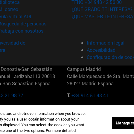
(abre en nueva ventana)
Biblioteca
TFNO +34 948 42 56 00
(abre en nueva ventana)
Mi correo
¿QUÉ GRADO TE INTERESA?
(abre en nueva ventana)
Aula virtual ADI
¿QUÉ MÁSTER TE INTERESA
(abre en nueva ventana)
Búsqueda de personas
(abre en nueva ventana)
Trabaja con nosotros
versidad de
Información legal
rra
Accesibilidad
Configuración de coo
Donostia-San Sebastián
Campus Madrid
anuel Lardizabal 13 20018
Calle Marquesado de Sta. Marta
a-San Sebastián España
28027 Madrid España
43 21 98 77
T.
+34 914 51 43 41
Nueva York (IESE)
Campus Munich (IESE)
to store and retrieve information when you browse.
7th St 10019-2201 Nueva York
Maria-Theresia-Straße 15 8167
fy you as a user, obtain information about your
Múnich Alemania
Manage c
is displayed. You can select the cookies you want
oose one of the two options. For more detailed
6 346 8850
T.
+49 89 24209790