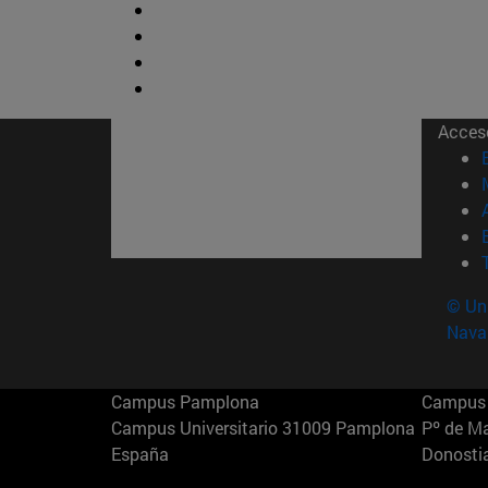
Acces
© Uni
Nava
Campus Pamplona
Campus 
Campus Universitario 31009 Pamplona
Pº de M
España
Donosti