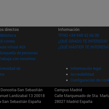
os directos
Información
(abre en nueva ventana)
Biblioteca
TFNO +34 948 42 56 00
(abre en nueva ventana)
Mi correo
¿QUÉ GRADO TE INTERESA?
(abre en nueva ventana)
Aula virtual ADI
¿QUÉ MÁSTER TE INTERESA
(abre en nueva ventana)
Búsqueda de personas
(abre en nueva ventana)
Trabaja con nosotros
versidad de
Información legal
rra
Accesibilidad
Configuración de coo
Donostia-San Sebastián
Campus Madrid
anuel Lardizabal 13 20018
Calle Marquesado de Sta. Marta
a-San Sebastián España
28027 Madrid España