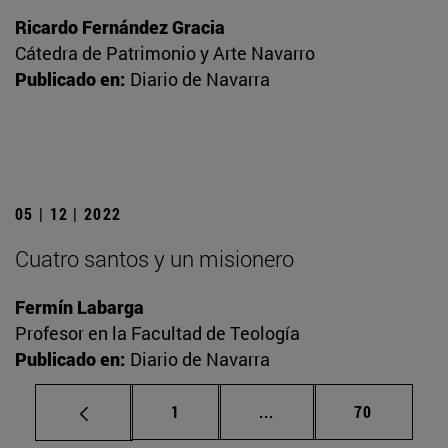
Ricardo Fernández Gracia
Cátedra de Patrimonio y Arte Navarro
Publicado en:
Diario de Navarra
05 | 12 | 2022
Cuatro santos y un misionero
Fermín Labarga
Profesor en la Facultad de Teología
Publicado en:
Diario de Navarra
Página
Páginas intermedias Us
Página
1
...
70