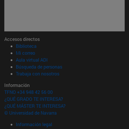
Accesos directos
(abre en nueva ventana)
Biblioteca
(abre en nueva ventana)
Mi correo
(abre en nueva ventana)
Aula virtual ADI
(abre en nueva ventana)
Búsqueda de personas
(abre en nueva ventana)
Trabaja con nosotros
Información
TFNO +34 948 42 56 00
¿QUÉ GRADO TE INTERESA?
¿QUÉ MÁSTER TE INTERESA?
© Universidad de Navarra
Información legal