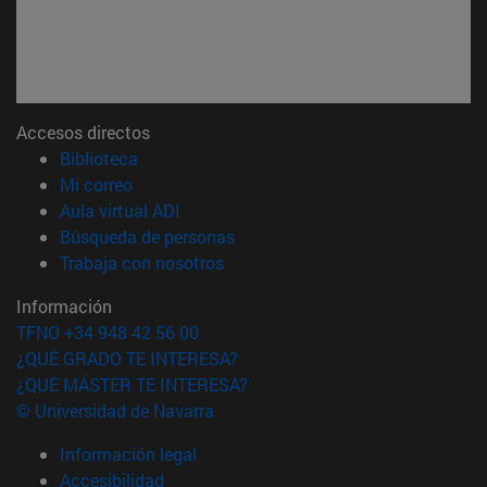
Accesos directos
(abre en nueva ventana)
Biblioteca
(abre en nueva ventana)
Mi correo
(abre en nueva ventana)
Aula virtual ADI
(abre en nueva ventana)
Búsqueda de personas
(abre en nueva ventana)
Trabaja con nosotros
Información
TFNO +34 948 42 56 00
¿QUÉ GRADO TE INTERESA?
¿QUÉ MÁSTER TE INTERESA?
© Universidad de Navarra
Información legal
Accesibilidad