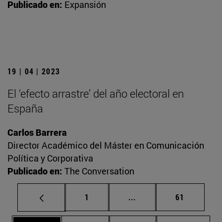
Publicado en:
Expansión
19 | 04 | 2023
El ‘efecto arrastre’ del año electoral en
España
Carlos Barrera
Director Académico del Máster en Comunicación
Política y Corporativa
Publicado en:
The Conversation
Página
Páginas intermedias Us
Página
1
...
61