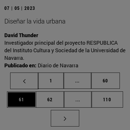
07 | 05 | 2023
Diseñar la vida urbana
David Thunder
Investigador principal del proyecto RESPUBLICA
del Instituto Cultura y Sociedad de la Universidad de
Navarra.
Publicado en:
Diario de Navarra
Página
Páginas intermedias Us
Página
1
...
60
Página
Página
Páginas intermedias U
Página
61
62
...
110