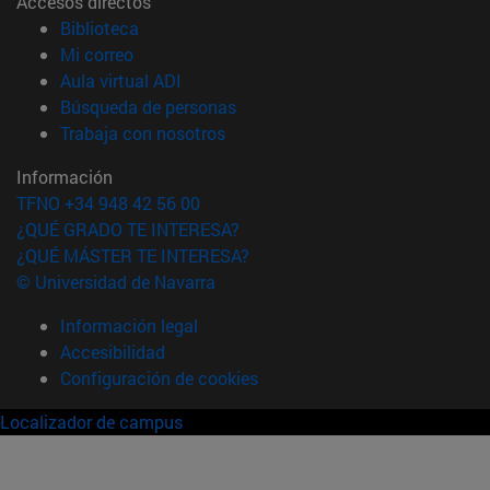
Accesos directos
(abre en nueva ventana)
Biblioteca
(abre en nueva ventana)
Mi correo
(abre en nueva ventana)
Aula virtual ADI
(abre en nueva ventana)
Búsqueda de personas
(abre en nueva ventana)
Trabaja con nosotros
Información
TFNO +34 948 42 56 00
¿QUÉ GRADO TE INTERESA?
¿QUÉ MÁSTER TE INTERESA?
© Universidad de Navarra
Información legal
Accesibilidad
Configuración de cookies
Localizador de campus