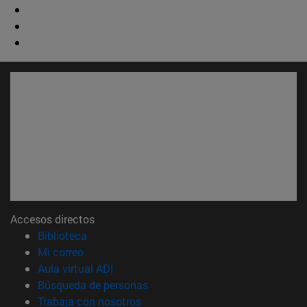
Accesos directos
(abre en nueva ventana)
Biblioteca
(abre en nueva ventana)
Mi correo
(abre en nueva ventana)
Aula virtual ADI
(abre en nueva ventana)
Búsqueda de personas
(abre en nueva ventana)
Trabaja con nosotros