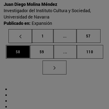
Juan Diego Molina Méndez
Investigador del Instituto Cultura y Sociedad,
Universidad de Navarra
Publicado en:
Expansión
Página
Páginas intermedias Us
Página
1
...
57
Página
Página
Páginas intermedias U
Página
58
59
...
110