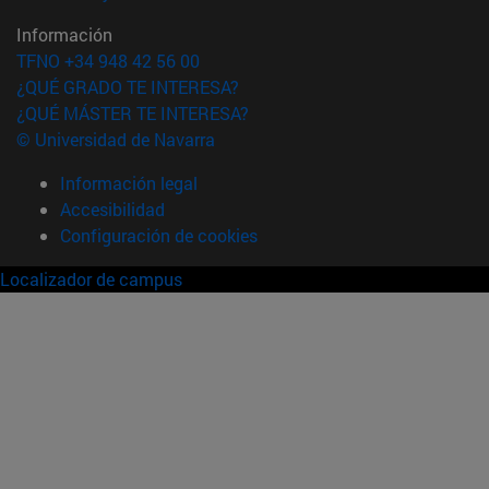
Información
TFNO +34 948 42 56 00
¿QUÉ GRADO TE INTERESA?
¿QUÉ MÁSTER TE INTERESA?
© Universidad de Navarra
Información legal
Accesibilidad
Configuración de cookies
Localizador de campus