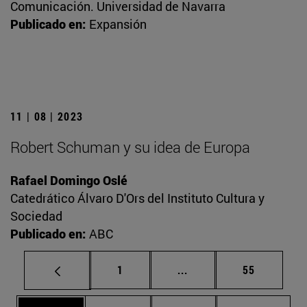
Comunicación. Universidad de Navarra
Publicado en:
Expansión
11 | 08 | 2023
Robert Schuman y su idea de Europa
Rafael Domingo Oslé
Catedrático Álvaro D'Ors del Instituto Cultura y
Sociedad
Publicado en:
ABC
Página
Páginas intermedias Us
Página
1
...
55