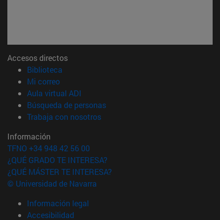
Accesos directos
(abre en nueva ventana)
Biblioteca
(abre en nueva ventana)
Mi correo
(abre en nueva ventana)
Aula virtual ADI
(abre en nueva ventana)
Búsqueda de personas
(abre en nueva ventana)
Trabaja con nosotros
Información
TFNO +34 948 42 56 00
¿QUÉ GRADO TE INTERESA?
¿QUÉ MÁSTER TE INTERESA?
© Universidad de Navarra
Información legal
Accesibilidad