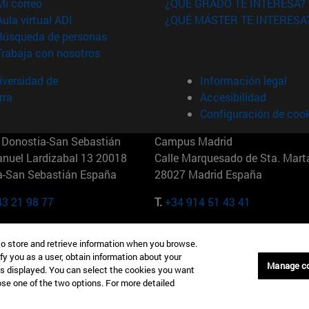
(abre en nueva ventana)
Mi correo
¿QUÉ GRADO TE INTERESA?
(abre en nueva ventana)
Aula virtual ADI
¿QUÉ MÁSTER TE INTERESA
(abre en nueva ventana)
Búsqueda de personas
(abre en nueva ventana)
Trabaja con nosotros
versidad de
Información legal
rra
Accesibilidad
Configuración de coo
Donostia-San Sebastián
Campus Madrid
anuel Lardizabal 13 20018
Calle Marquesado de Sta. Marta
a-San Sebastián España
28027 Madrid España
43 21 98 77
T.
+34 914 51 43 41
Nueva York (IESE)
Campus Munich (IESE)
to store and retrieve information when you browse.
7th St 10019-2201 Nueva York
Maria-Theresia-Straße 15 8167
fy you as a user, obtain information about your
Múnich Alemania
Manage c
is displayed. You can select the cookies you want
oose one of the two options. For more detailed
6 346 8850
T.
+49 89 24209790