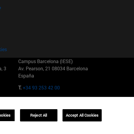
?
kies
Campus Barcelona (IESE)
, 3
Av. Pearson, 21 08034 Barcelona
España
T.
+34 93 253 42 00
Campus Sao Paulo (IESE)
5
Rua Martiniano de Carvalho, 573
01321001 Bela Vista Brasil
ookies
Reject All
Accept All Cookies
T.
+55 11 3177-8300