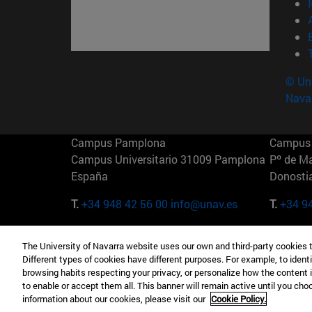
© Uni
Nava
Campus Pamplona
Campus 
Campus Universitario 31009 Pamplona
Pº de M
España
Donosti
T.
+34 948 42 56 00
info@unav.es
T.
+34 9
Campus Madrid (IESE)
Campus 
The University of Navarra website uses our own and third-party cookies 
Camino del Cerro Águila 3 28023
165 W 5
Different types of cookies have different purposes. For example, to identi
Madrid España
EE.UU
browsing habits respecting your privacy, or personalize how the content 
to enable or accept them all. This banner will remain active until you ch
T.
+34 912 11 30 00
T.
+1 64
information about our cookies, please visit our
Cookie Policy.