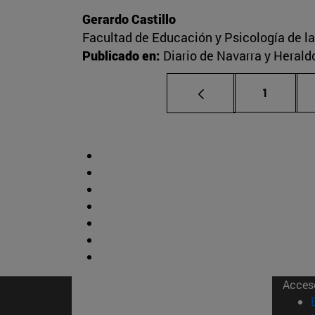
Gerardo Castillo
Facultad de Educación y Psicología de l
Publicado en:
Diario de Navarra y Herald
Página
1
Acces