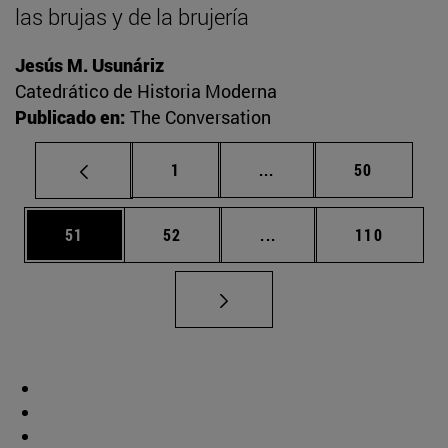
las brujas y de la brujería
Jesús M. Usunáriz
Catedrático de Historia Moderna
Publicado en:
The Conversation
Página
Páginas intermedias Us
Página
1
...
50
Página
Página
Páginas intermedias U
Página
51
52
...
110