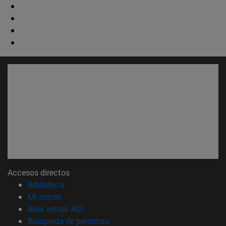
Accesos directos
(abre en nueva ventana)
Biblioteca
(abre en nueva ventana)
Mi correo
(abre en nueva ventana)
Aula virtual ADI
(abre en nueva ventana)
Búsqueda de personas