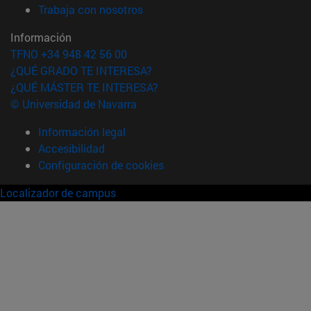
(abre en nueva ventana)
Trabaja con nosotros
Información
TFNO +34 948 42 56 00
¿QUÉ GRADO TE INTERESA?
¿QUÉ MÁSTER TE INTERESA?
© Universidad de Navarra
Información legal
Accesibilidad
Configuración de cookies
Localizador de campus