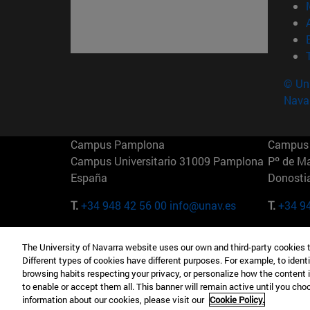
© Uni
Nava
Campus Pamplona
Campus 
Campus Universitario 31009 Pamplona
Pº de M
España
Donosti
T.
+34 948 42 56 00
info@unav.es
T.
+34 9
Campus Madrid (IESE)
Campus 
The University of Navarra website uses our own and third-party cookies 
Camino del Cerro Águila 3 28023
165 W 5
Different types of cookies have different purposes. For example, to identi
Madrid España
EE.UU
browsing habits respecting your privacy, or personalize how the content 
to enable or accept them all. This banner will remain active until you ch
T.
+34 912 11 30 00
T.
+1 64
information about our cookies, please visit our
Cookie Policy.