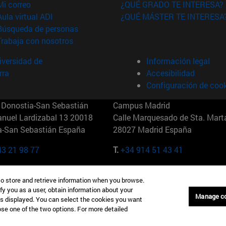
(abre en nueva ventana)
Mi correo
¿QUÉ GRADO TE INTERESA?
(abre en nueva ventana)
Aula virtual ADI
¿QUÉ MÁSTER TE INTERESA
(abre en nueva ventana)
Búsqueda de personas
(abre en nueva ventana)
Trabaja con nosotros
versidad de
Información legal
rra
Accesibilidad
Configuración de coo
Donostia-San Sebastián
Campus Madrid
anuel Lardizabal 13 20018
Calle Marquesado de Sta. Marta
a-San Sebastián España
28027 Madrid España
43 21 98 77
T.
+34 914 51 43 41
Nueva York (IESE)
Campus Munich (IESE)
to store and retrieve information when you browse.
7th St 10019-2201 Nueva York
Maria-Theresia-Straße 15 8167
fy you as a user, obtain information about your
Múnich Alemania
Manage c
is displayed. You can select the cookies you want
oose one of the two options. For more detailed
6 346 8850
T.
+49 89 24209790