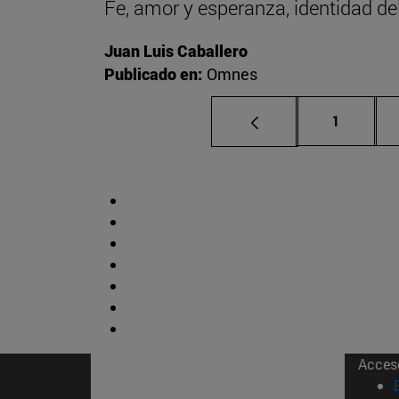
Fe, amor y esperanza, identidad del 
Juan Luis Caballero
Publicado en:
Omnes
Página
1
Acces