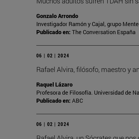
Muchos adultos sufren TDAH sin sa
Gonzalo Arrondo
Investigador Ramón y Cajal, grupo Mente-
Publicado en:
The Conversation España
06 | 02 | 2024
Rafael Alvira, filósofo, maestro y 
Raquel Lázaro
Profesora de Filosofía. Universidad de N
Publicado en:
ABC
06 | 02 | 2024
Rafael Alvira, un Sócrates que nos 