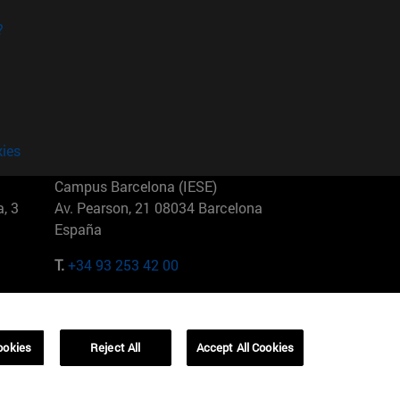
?
kies
Campus Barcelona (IESE)
, 3
Av. Pearson, 21 08034 Barcelona
España
T.
+34 93 253 42 00
Campus Sao Paulo (IESE)
5
Rua Martiniano de Carvalho, 573
01321001 Bela Vista Brasil
ookies
Reject All
Accept All Cookies
T.
+55 11 3177-8300