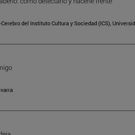
berlo: cómo detectarlo y hacerle frente
Cerebro del Instituto Cultura y Sociedad (ICS), Universi
amigo
avarra
deja