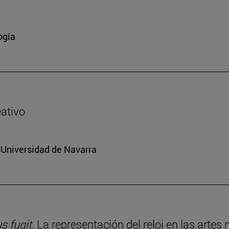
ogía
eativo
a Universidad de Navarra
 fugit
. La representación del reloj en las artes