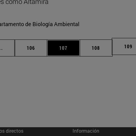
res como Altamira
partamento de Biología Ambiental
Pági
109
Páginas intermedias Use TAB para desplazarse.
Página
Página
Página
..
106
107
108
os directos
Información