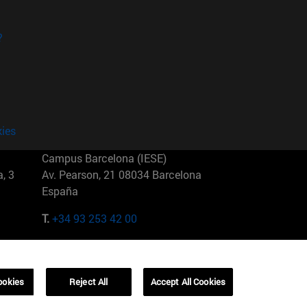
?
kies
Campus Barcelona (IESE)
, 3
Av. Pearson, 21 08034 Barcelona
España
T.
+34 93 253 42 00
Campus Sao Paulo (IESE)
5
Rua Martiniano de Carvalho, 573
01321001 Bela Vista Brasil
ookies
Reject All
Accept All Cookies
T.
+55 11 3177-8300