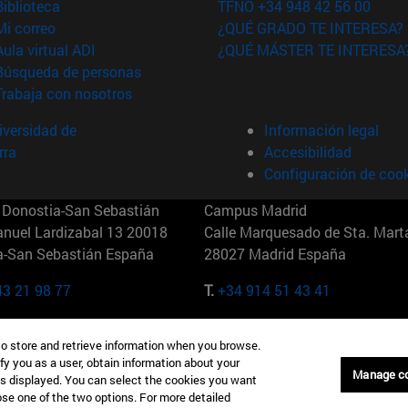
(abre en nueva ventana)
Biblioteca
TFNO +34 948 42 56 00
(abre en nueva ventana)
Mi correo
¿QUÉ GRADO TE INTERESA?
(abre en nueva ventana)
Aula virtual ADI
¿QUÉ MÁSTER TE INTERESA
(abre en nueva ventana)
Búsqueda de personas
(abre en nueva ventana)
Trabaja con nosotros
versidad de
Información legal
rra
Accesibilidad
Configuración de coo
Donostia-San Sebastián
Campus Madrid
anuel Lardizabal 13 20018
Calle Marquesado de Sta. Marta
a-San Sebastián España
28027 Madrid España
43 21 98 77
T.
+34 914 51 43 41
Nueva York (IESE)
Campus Munich (IESE)
to store and retrieve information when you browse.
7th St 10019-2201 Nueva York
Maria-Theresia-Straße 15 8167
fy you as a user, obtain information about your
Múnich Alemania
Manage c
is displayed. You can select the cookies you want
oose one of the two options. For more detailed
6 346 8850
T.
+49 89 24209790