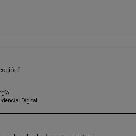
cación?
ogía
idencial Digital