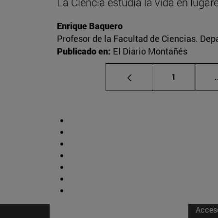
La Ciencia estudia la vida en luga
Enrique Baquero
Profesor de la Facultad de Ciencias. De
Publicado en:
El Diario Montañés
Página
1
.
Acces