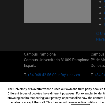
© Uni
Nava
Campus Pamplona
Campus 
Campus Universitario 31009 Pamplona
Pº de M
España
Donosti
T.
+34 948 42 56 00
info@unav.es
T.
+34 9
Campus Madrid (IESE)
Campus 
The University of Navarra website uses our own and third-party cookies 
Camino del Cerro Águila 3 28023
165 W 5
Different types of cookies have different purposes. For example, to identi
Madrid España
EE.UU
browsing habits respecting your privacy, or personalize how the content 
to enable or accept them all. This banner will remain active until you ch
T.
+34 912 11 30 00
T.
+1 64