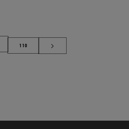
na
Página
110