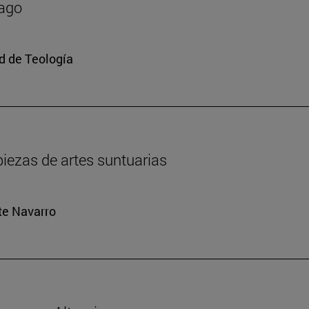
mago
ad de Teología
iezas de artes suntuarias
rte Navarro