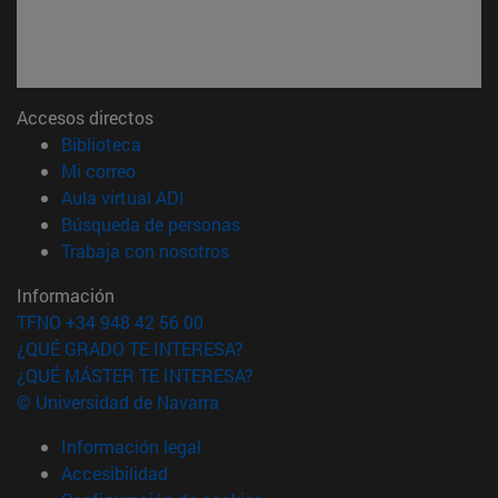
Accesos directos
(abre en nueva ventana)
Biblioteca
(abre en nueva ventana)
Mi correo
(abre en nueva ventana)
Aula virtual ADI
(abre en nueva ventana)
Búsqueda de personas
(abre en nueva ventana)
Trabaja con nosotros
Información
TFNO +34 948 42 56 00
¿QUÉ GRADO TE INTERESA?
¿QUÉ MÁSTER TE INTERESA?
© Universidad de Navarra
Información legal
Accesibilidad