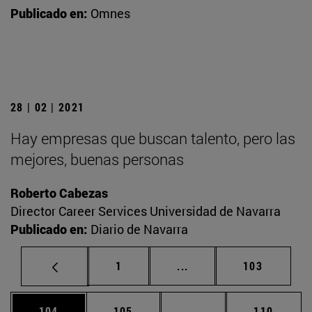
Publicado en:
Omnes
28 | 02 | 2021
Hay empresas que buscan talento, pero las
mejores, buenas personas
Roberto Cabezas
Director Career Services Universidad de Navarra
Publicado en:
Diario de Navarra
Página
Páginas intermedias Us
Página
1
...
103
Página
Página
Páginas intermedias 
Página
104
105
...
110