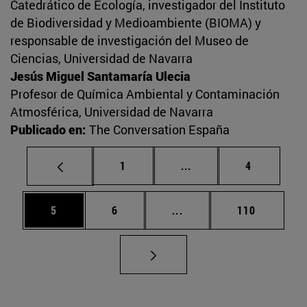
Catedrático de Ecología, investigador del Instituto
de Biodiversidad y Medioambiente (BIOMA) y
responsable de investigación del Museo de
Ciencias, Universidad de Navarra
Jesús Miguel Santamaría Ulecia
Profesor de Química Ambiental y Contaminación
Atmosférica, Universidad de Navarra
Publicado en:
The Conversation España
Página
Páginas intermedias U
Página
1
...
4
Página
Página
Páginas intermedias Use
Página
5
6
...
110