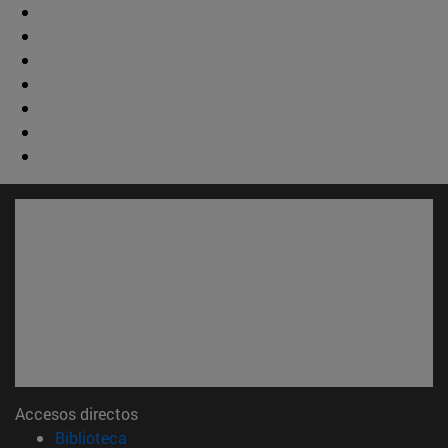
Accesos directos
(abre en nueva ventana)
Biblioteca