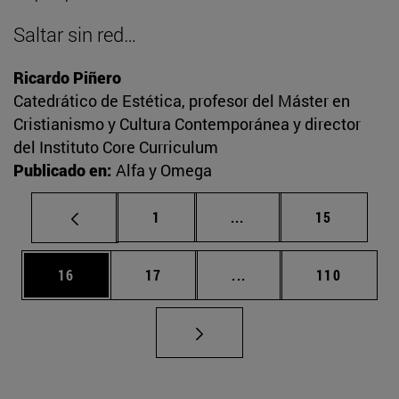
Saltar sin red…
Ricardo Piñero
Catedrático de Estética, profesor del Máster en
Cristianismo y Cultura Contemporánea y director
del Instituto Core Curriculum
Publicado en:
Alfa y Omega
Página
Páginas intermedias Us
Página
1
...
15
Página
Página
Páginas intermedias U
Página
16
17
...
110