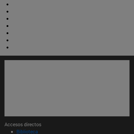
Accesos directos
(abre en nueva ventana)
Biblioteca